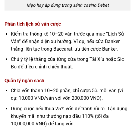
Mẹo hay áp dụng trong sảnh casino Debet
Phân tích lịch sử ván cược
Kiểm tra thống kê 10–20 ván trước qua mục “Lịch Sử
Ván” để nhận diện xu hướng. Ví dụ, nếu cửa Banker
thắng liên tục trong Baccarat, ưu tiên cược Banker.
Chú ý tỷ lệ thắng của từng cửa trong Tài Xỉu hoặc Sic
Bo để điều chỉnh chiến thuật.
Quản lý ngân sách
Chia vốn thành 10–20 phần, chỉ cược 5% mỗi ván (ví
dụ: 10,000 VNĐ/ván với vốn 200,000 VNĐ).
Dừng cược nếu thua 25% vốn để tránh rủi ro. Tận dụng
khuyến mãi như thưởng nạp đầu 110% (tối đa
10,000,000 VNĐ) để tăng vốn.