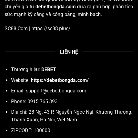
chuyên gia từ
debetbongda.com
đưa ra phù hợp, phân tích
sức mạnh kỹ càng và công bằng, minh bạch.
SC88
Com
|
https://sc88.plus/
LIÊN HỆ
Thương hiệu:
DEBET
Website:
https://debetbongda.com/
Email: support@debetbongda.com
Phone: 0915 765 393
Địa chỉ: 28 Ng. 43 P. Nguyễn Ngọc Nại, Khương Thượng,
Thanh Xuân, Hà Nội, Việt Nam
ZIPCODE: 100000