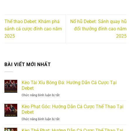
Thể thao Debet: Khám phá
Nổ hũ Debet: Sảnh quay hũ
sảnh cá cược đỉnh cao năm
đổi thưởng đỉnh cao năm
2025
2025
BÀI VIẾT MỚI NHẤT
Kèo Tài Xỉu Bóng Đá: Hướng Dẫn Cá Cược Tại
Debet
ở
Chức năng bình luận bị tắt
Kèo
Tài
Kèo Phạt Góc: Hướng Dẫn Cá Cược Thể Thao Tại
Xỉu
Debet
Bóng
ở
Chức năng bình luận bị tắt
Đá:
Kèo
Hướng
Phạt
Kèo Thẻ Phạt: Hướng Dẫn Cá Cược Thể Thao Tại
Dẫn