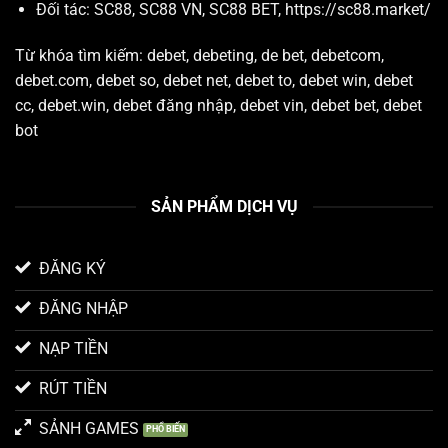
Đối tác:
SC88
,
SC88 VN
,
SC88 BET
,
https://sc88.market/
Từ khóa tìm kiếm: debet, debeting, de bet, debetcom,
debet.com, debet so, debet net, debet to, debet win, debet
cc, debet.win, debet đăng nhập, debet vin, debet bet, debet
bot
SẢN PHẨM DỊCH VỤ
ĐĂNG KÝ
ĐĂNG NHẬP
NẠP TIỀN
RÚT TIỀN
SẢNH GAMES