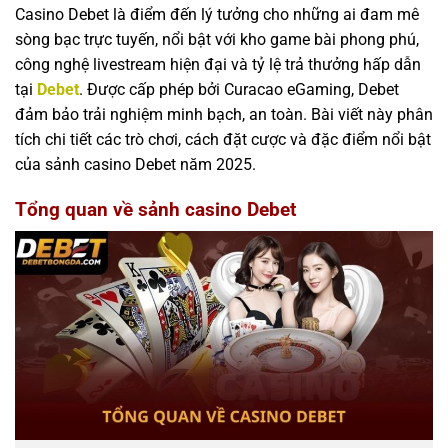
Casino Debet là điểm đến lý tưởng cho những ai đam mê
sòng bạc trực tuyến, nổi bật với kho game bài phong phú,
công nghệ livestream hiện đại và tỷ lệ trả thưởng hấp dẫn
tại
Debet
. Được cấp phép bởi Curacao eGaming, Debet
đảm bảo trải nghiệm minh bạch, an toàn. Bài viết này phân
tích chi tiết các trò chơi, cách đặt cược và đặc điểm nổi bật
của sảnh casino Debet năm 2025.
Tổng quan về sảnh casino Debet