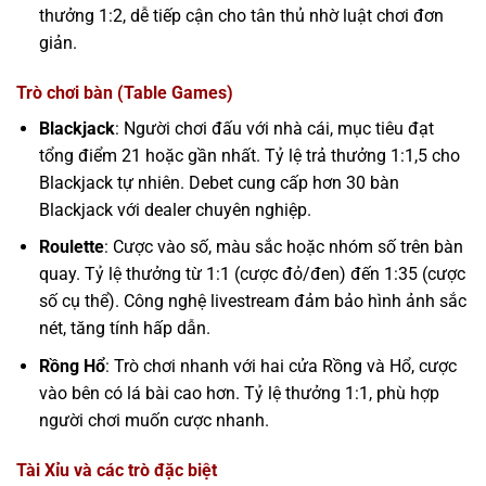
thưởng 1:2, dễ tiếp cận cho tân thủ nhờ luật chơi đơn
giản.
Trò chơi bàn (Table Games)
Blackjack
: Người chơi đấu với nhà cái, mục tiêu đạt
tổng điểm 21 hoặc gần nhất. Tỷ lệ trả thưởng 1:1,5 cho
Blackjack tự nhiên. Debet cung cấp hơn 30 bàn
Blackjack với dealer chuyên nghiệp.
Roulette
: Cược vào số, màu sắc hoặc nhóm số trên bàn
quay. Tỷ lệ thưởng từ 1:1 (cược đỏ/đen) đến 1:35 (cược
số cụ thể). Công nghệ livestream đảm bảo hình ảnh sắc
nét, tăng tính hấp dẫn.
Rồng Hổ
: Trò chơi nhanh với hai cửa Rồng và Hổ, cược
vào bên có lá bài cao hơn. Tỷ lệ thưởng 1:1, phù hợp
người chơi muốn cược nhanh.
Tài Xỉu và các trò đặc biệt