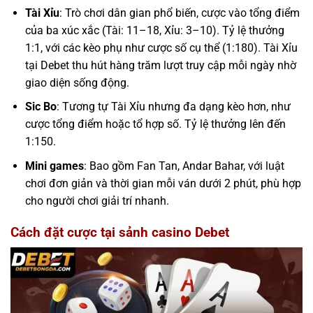
Tài Xỉu
: Trò chơi dân gian phổ biến, cược vào tổng điểm
của ba xúc xắc (Tài: 11–18, Xỉu: 3–10). Tỷ lệ thưởng
1:1, với các kèo phụ như cược số cụ thể (1:180). Tài Xỉu
tại Debet thu hút hàng trăm lượt truy cập mỗi ngày nhờ
giao diện sống động.
Sic Bo
: Tương tự Tài Xỉu nhưng đa dạng kèo hơn, như
cược tổng điểm hoặc tổ hợp số. Tỷ lệ thưởng lên đến
1:150.
Mini games
: Bao gồm Fan Tan, Andar Bahar, với luật
chơi đơn giản và thời gian mỗi ván dưới 2 phút, phù hợp
cho người chơi giải trí nhanh.
Cách đặt cược tại sảnh casino Debet