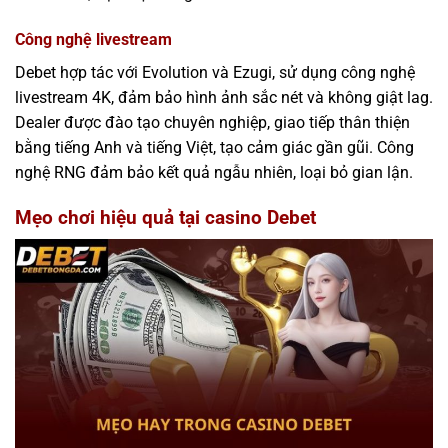
Công nghệ livestream
Debet hợp tác với Evolution và Ezugi, sử dụng công nghệ
livestream 4K, đảm bảo hình ảnh sắc nét và không giật lag.
Dealer được đào tạo chuyên nghiệp, giao tiếp thân thiện
bằng tiếng Anh và tiếng Việt, tạo cảm giác gần gũi. Công
nghệ RNG đảm bảo kết quả ngẫu nhiên, loại bỏ gian lận.
Mẹo chơi hiệu quả tại casino Debet