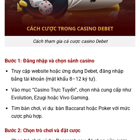
Cách tham gia cá cược casino Debet
Bước 1: Đăng nhập và chọn sảnh casino
Truy cập website hoặc ứng dụng Debet, đăng nhập
bằng tài khoản (mật khẩu 8–12 ký tự).
Vào mục “Casino Trực Tuyến”, chọn nhà cung cấp như
Evolution, Ezugi hoặc Vivo Gaming.
Tìm bàn chơi, ví dụ: bàn Baccarat hoặc Poker với mức
cược phù hợp.
Bước 2: Chọn trò chơi và đặt cược